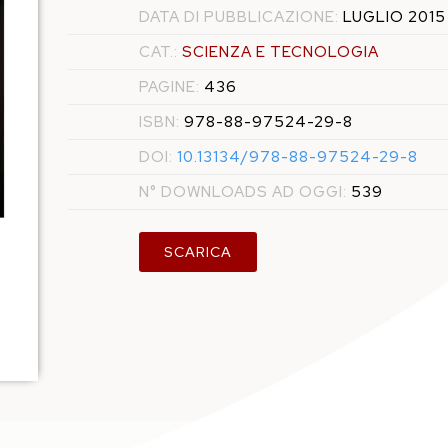
DATA DI PUBBLICAZIONE:
LUGLIO 2015
CAT.:
SCIENZA E TECNOLOGIA
PAGINE:
436
ISBN:
978-88-97524-29-8
DOI:
10.13134/978-88-97524-29-8
N° DOWNLOADS AD OGGI:
539
SCARICA