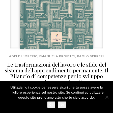
ADELE L’IMPERIO, EMANUELA PROIETTI, PAOLO SERRERI
Le trasformazioni del lavoro e le sfide del
sistema dell’apprendimento permanente. Il
Bilancio di competenze per lo sviluppo
personale e organizzativo
Utilizziamo i cookie per essere sicuri che tu possa avere la
migliore esperienza sul nostro sito. Se continui ad utilizzare
SCARICA
INFO
questo sito prendiamo atto che tu sia d'accordo.
Ok
No