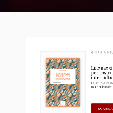
GIORGIA ME
Linguaggi 
per costru
intercultu
La scuola itali
multiculturale i
SCARICA