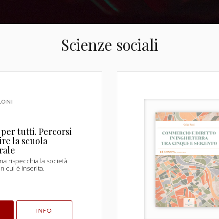
Scienze sociali
LONI
per tutti. Percorsi
ire la scuola
rale
ana rispecchia la società
n cui è inserita.
INFO