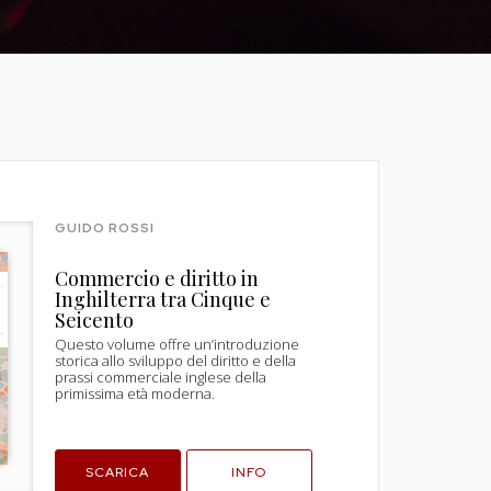
GUIDO ROSSI
Commercio e diritto in
Inghilterra tra Cinque e
Seicento
Questo volume offre un’introduzione
storica allo sviluppo del diritto e della
prassi commerciale inglese della
primissima età moderna.
SCARICA
INFO