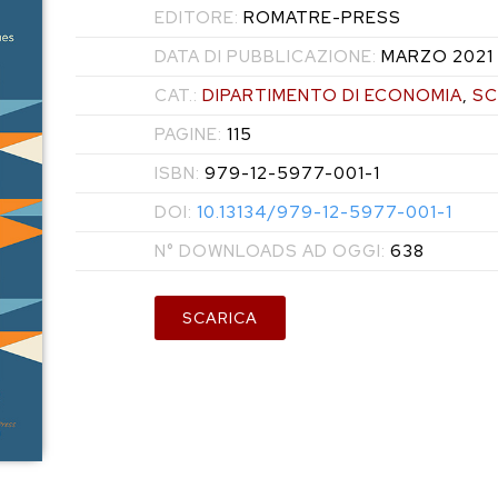
EDITORE:
ROMATRE-PRESS
DATA DI PUBBLICAZIONE:
MARZO 2021
CAT.:
DIPARTIMENTO DI ECONOMIA
,
SC
PAGINE:
115
ISBN:
979-12-5977-001-1
DOI:
10.13134/979-12-5977-001-1
N° DOWNLOADS AD OGGI:
638
SCARICA