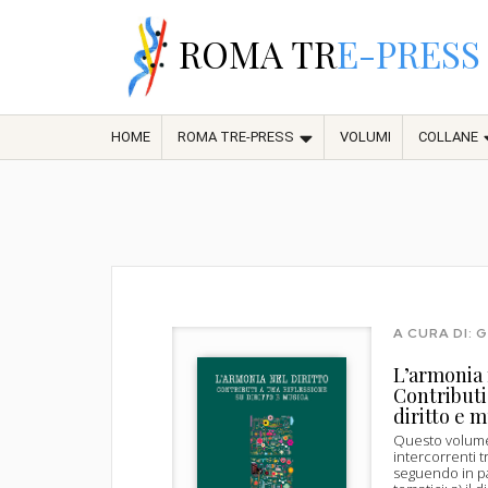
ROMA TR
E-PRESS
HOME
ROMA TRE-PRESS
VOLUMI
COLLANE
A CURA DI: 
L’armonia n
Contributi
diritto e 
Questo volume 
intercorrenti t
seguendo in par