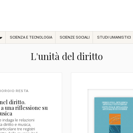
SCIENZA E TECNOLOGIA
SCIENZE SOCIALI
STUDI UMANISTICI
L'unità del diritto
GIORGIO RESTA
el diritto.
 a una riflessione su
musica
indaga le relazioni
ra diritto e musica,
ticolare tre registri