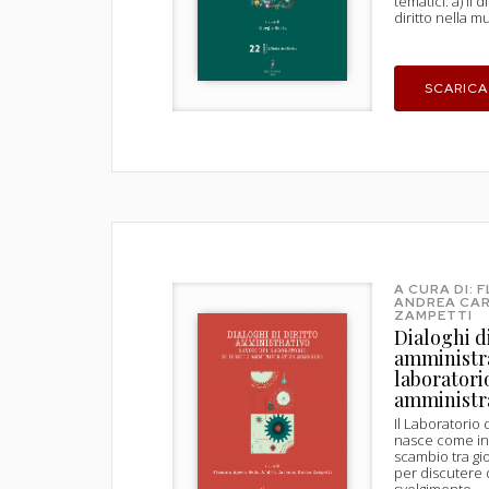
tematici: a) il d
diritto nella m
SCARICA
A CURA DI: 
ANDREA CAR
ZAMPETTI
Dialoghi di
amministra
laboratorio
amministr
Il Laboratorio 
nasce come ini
scambio tra gio
per discutere 