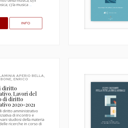
iritto della musica; b) il
usica; c) la musica
...
INFO
FLAMINIA APERIO BELLA,
BONE, ENRICO
 diritto
tivo. Lavori del
 di diritto
ativo 2020-2021
di diritto amministrativo
ziativa di incontro e
vani studiosi della materia
delle ricerche in corso di