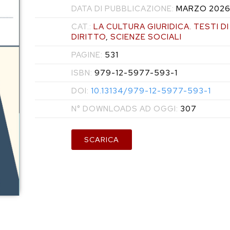
DATA DI PUBBLICAZIONE:
MARZO 202
CAT.:
LA CULTURA GIURIDICA. TESTI D
DIRITTO
,
SCIENZE SOCIALI
PAGINE:
531
ISBN:
979-12-5977-593-1
DOI:
10.13134/979-12-5977-593-1
N° DOWNLOADS AD OGGI:
307
SCARICA