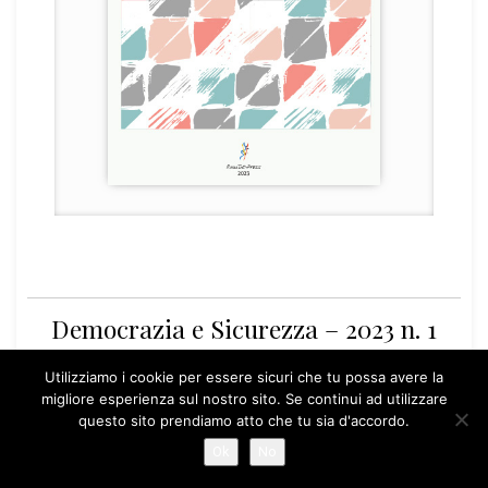
Democrazia e Sicurezza – 2023 n. 1
Utilizziamo i cookie per essere sicuri che tu possa avere la
INFO
SCARICA
migliore esperienza sul nostro sito. Se continui ad utilizzare
questo sito prendiamo atto che tu sia d'accordo.
Ok
No