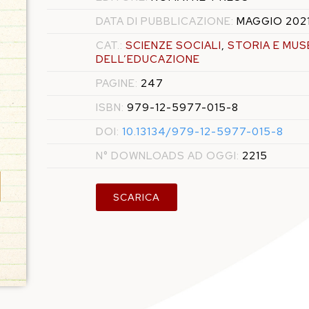
DATA DI PUBBLICAZIONE:
MAGGIO 202
CAT.:
SCIENZE SOCIALI
,
STORIA E MUS
DELL’EDUCAZIONE
PAGINE:
247
ISBN:
979-12-5977-015-8
DOI:
10.13134/979-12-5977-015-8
N° DOWNLOADS AD OGGI:
2215
SCARICA