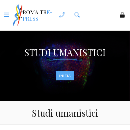
ROMA TR
E-
PRESS
STUDI UMANISTICI
INIZIA
Studi umanistici