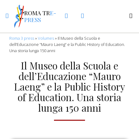
ROMA TR
E-
PRESS
Roma 3 press
»
Volumes
»
Il Museo della Scuola e
dell’Educazione “Mauro Laeng” e la Public History of Education.
Una storia lunga 150 anni
Il Museo della Scuola e
dell’Educazione “Mauro
Laeng” e la Public History
of Education. Una storia
lunga 150 anni