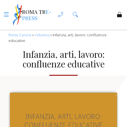
ROMA TR
E-
PRESS
Roma 3 press
»
Volumes
»
Infanzia, arti, lavoro: confluenze
educative
Infanzia, arti, lavoro:
confluenze educative