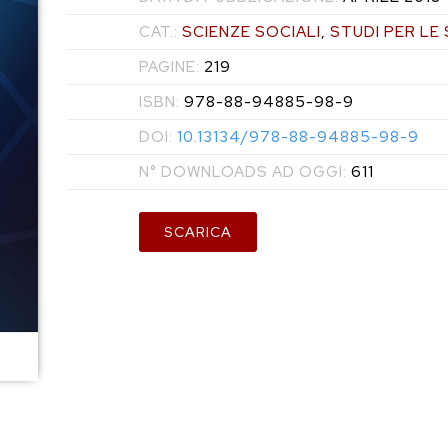
CAT.:
SCIENZE SOCIALI
,
STUDI PER LE
PAGINE:
219
ISBN:
978-88-94885-98-9
DOI:
10.13134/978-88-94885-98-9
N° DOWNLOADS AD OGGI:
611
SCARICA