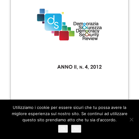
Utilizziamo i cookie per essere sicuri che tu possa avere la
migliore esperienza sul nostro sito. Se continui ad utilizzare
questo sito prendiamo atto che tu sia d'accordo.
Ok
No
EDITORE:
ROMATRE-PRESS