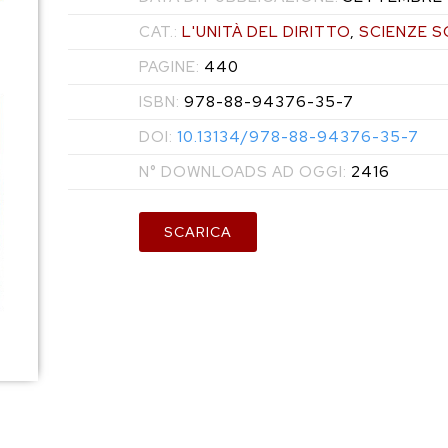
CAT.:
L'UNITÀ DEL DIRITTO
,
SCIENZE S
PAGINE:
440
ISBN:
978-88-94376-35-7
DOI:
10.13134/978-88-94376-35-7
N° DOWNLOADS AD OGGI:
2416
SCARICA