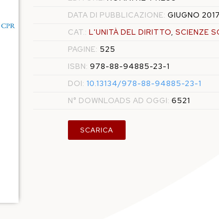
DATA DI PUBBLICAZIONE:
GIUGNO 201
CAT.:
L'UNITÀ DEL DIRITTO
,
SCIENZE S
PAGINE:
525
ISBN:
978-88-94885-23-1
DOI:
10.13134/978-88-94885-23-1
N° DOWNLOADS AD OGGI:
6521
SCARICA