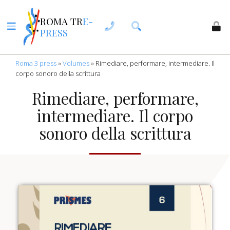
ROMA TR
E-
PRESS
Roma 3 press
»
Volumes
»
Rimediare, performare, intermediare. Il
corpo sonoro della scrittura
Rimediare, performare,
intermediare. Il corpo
sonoro della scrittura