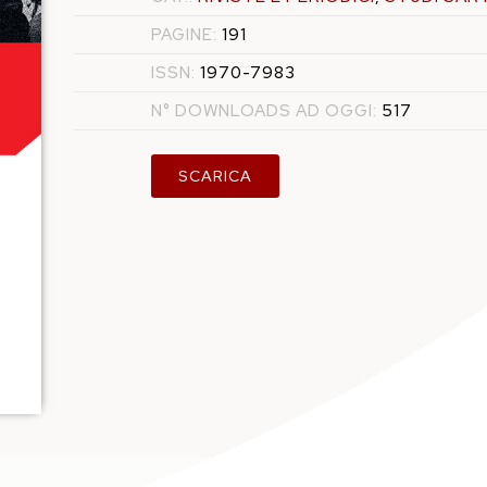
PAGINE:
191
ISSN:
1970-7983
N° DOWNLOADS AD OGGI:
517
SCARICA