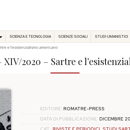
SCIENZA E TECNOLOGIA
SCIENZE SOCIALI
STUDI UMANISTICI
artre e l’esistenzialismo americano
– XIV/2020 – Sartre e l’esistenz
EDITORE:
ROMATRE-PRESS
DATA DI PUBBLICAZIONE:
DICEMBRE 2
CAT.:
RIVISTE E PERIODICI
,
STUDI SART