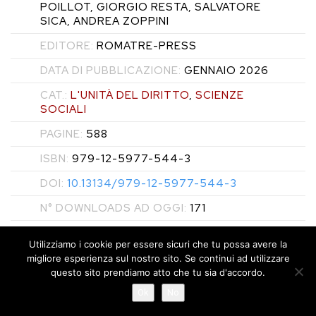
POILLOT, GIORGIO RESTA, SALVATORE
SICA, ANDREA ZOPPINI
EDITORE:
ROMATRE-PRESS
DATA DI PUBBLICAZIONE:
GENNAIO 2026
CAT.:
L'UNITÀ DEL DIRITTO
,
SCIENZE
SOCIALI
PAGINE:
588
ISBN:
979-12-5977-544-3
DOI:
10.13134/979-12-5977-544-3
N° DOWNLOADS AD OGGI:
171
Utilizziamo i cookie per essere sicuri che tu possa avere la
SCARICA
migliore esperienza sul nostro sito. Se continui ad utilizzare
questo sito prendiamo atto che tu sia d'accordo.
Ok
No