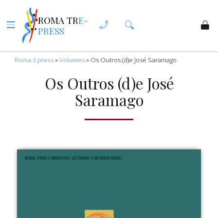
ROMA TR
E-
PRESS
Roma 3 press
»
Volumes
»
Os Outros (d)e José Saramago
Os Outros (d)e José
Saramago